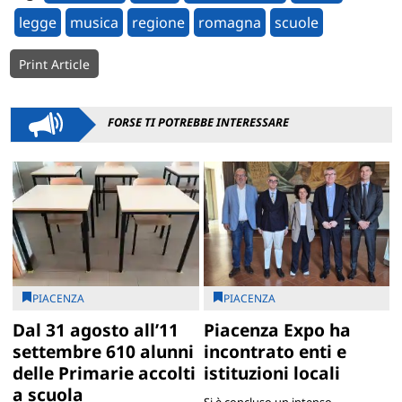
legge
musica
regione
romagna
scuole
Print Article
FORSE TI POTREBBE INTERESSARE
PIACENZA
PIACENZA
Dal 31 agosto all’11
Piacenza Expo ha
settembre 610 alunni
incontrato enti e
delle Primarie accolti
istituzioni locali
a scuola
Si è concluso un intenso