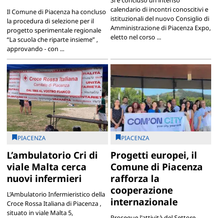
calendario di incontri conoscitivi e
Il Comune di Piacenza ha concluso
istituzionali del nuovo Consiglio di
la procedura di selezione per il
Amministrazione di Piacenza Expo,
progetto sperimentale regionale
eletto nel corso ...
“La scuola che riparte insieme” ,
approvando - con ...
PIACENZA
PIACENZA
L’ambulatorio Cri di
Progetti europei, il
viale Malta cerca
Comune di Piacenza
nuovi infermieri
rafforza la
cooperazione
L’Ambulatorio Infermieristico della
internazionale
Croce Rossa Italiana di Piacenza ,
situato in viale Malta 5,
Prosegue l'attività del Settore