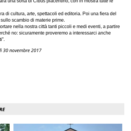
arà una sorta di Cibus piacentino, con in mostra tutte le
 di cultura, arte, spettacoli ed editoria. Poi una fiera del
na sullo scambio di materie prime.
tare nella nostra città tanti piccoli e medi eventi, a partire
 perché no: sicuramente proveremo a interessarci anche
i”.
vedì 30 novembre 2017
RE