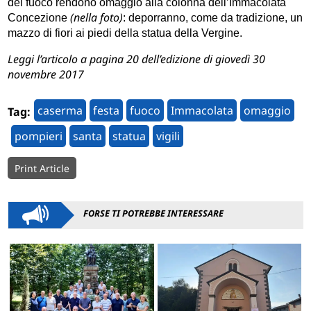
del fuoco rendono omaggio alla colonna dell’Immacolata
(nella foto)
Concezione
: deporranno, come da tradizione, un
mazzo di fiori ai piedi della statua della Vergine.
Leggi l’articolo a pagina 20 dell’edizione di giovedì 30
novembre 2017
caserma
festa
fuoco
Immacolata
omaggio
Tag:
pompieri
santa
statua
vigili
Print Article
FORSE TI POTREBBE INTERESSARE