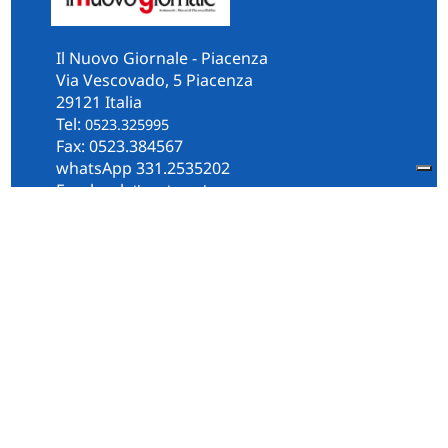
Il Nuovo Giornale - Piacenza
Via Vescovado, 5 Piacenza
29121 Italia
Tel:
0523.325995
Fax: 0523.384567
whatsApp 331.2535202
Facebook
il.n.giornale
Amministrazione Trasparente
Piacenza
Diocesi
Cultura e Società
Territorio
Persone e Storie
Chi Siamo
Contatti