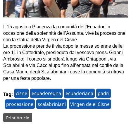
Il 15 agosto a Piacenza la comunità dell’Ecuador, in
occasione della solennità dell’Assunta, vive la processione
con la statua della Virgen del Cisne.
La processione prende il via dopo la messa solenne delle
ore 11 in Cattedrale, presieduta dal vescovo mons. Gianni
Ambrosio; il corteo si snoderà lungo via Chiapponi, via
Scalabrini e via Caccialupo fino all’entrata nel cortile della
Casa Madre degli Scalabriniani dove la comunità si ritrova
per una festa popolare.
cisne
ecuadoregna
ecuadoriana
padri
Tag:
processione
scalabriniani
Virgen de el Cisne
Print Article