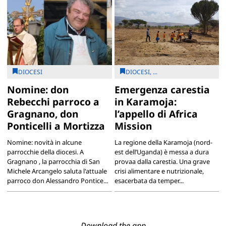
DIOCESI
DIOCESI, ...
Nomine: don
Emergenza carestia
Rebecchi parroco a
in Karamoja:
Gragnano, don
l’appello di Africa
Ponticelli a Mortizza
Mission
Nomine: novità in alcune
La regione della Karamoja (nord-
parrocchie della diocesi. A
est dell’Uganda) è messa a dura
Gragnano , la parrocchia di San
provaa dalla carestia. Una grave
Michele Arcangelo saluta l'attuale
crisi alimentare e nutrizionale,
parroco don Alessandro Pontice...
esacerbata da temper...
Download the app