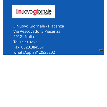
Il Nuovo Giornale - Piacenza
Via Vescovado, 5 Piacenza
29121 Italia
Tel:
0523.325995
Fax: 0523.384567
whatsApp 331.2535202
Facebook
il.n.giornale
Amministrazione Trasparente
Piacenza
Diocesi
Cultura e Società
Territorio
Persone e Storie