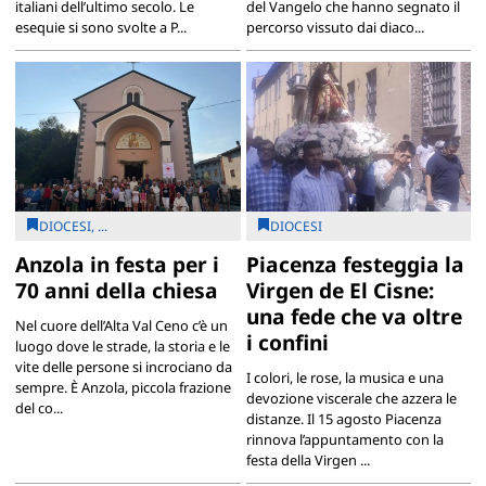
italiani dell’ultimo secolo. Le
del Vangelo che hanno segnato il
esequie si sono svolte a P...
percorso vissuto dai diaco...
DIOCESI, ...
DIOCESI
Anzola in festa per i
Piacenza festeggia la
70 anni della chiesa
Virgen de El Cisne:
una fede che va oltre
Nel cuore dell’Alta Val Ceno c’è un
i confini
luogo dove le strade, la storia e le
vite delle persone si incrociano da
I colori, le rose, la musica e una
sempre. È Anzola, piccola frazione
devozione viscerale che azzera le
del co...
distanze. Il 15 agosto Piacenza
rinnova l’appuntamento con la
festa della Virgen ...