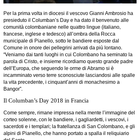
Per la prima volta in diocesi il vescovo Gianni Ambrosio ha
presieduto il Columban’s Day e ha dato il benvenuto alle
comunità colombaniane nelle quattro lingue (italiano,
francese, inglese e tedesco) all’ombra della Rocca
municipale di Pianello, sotto le bandiere esposte dal
Comune in onore dei pellegrini arrivati da più lontano.
“Veniamo dai tanti luoghi in cui Colombano ha seminato la
parola di Cristo, e insieme ricordiamo questo grande padre
dell’Europa, che seguendo le orme di Abramo si è
incamminato verso terre sconosciute lasciandosi alle spalle
la vita precedente, i cinquant’anni di monachesimo a
Bangor”.
Il Columban’s Day 2018 in Francia
Come sempre, rimane impressa nella mente l’immagine del
corteo solenne, con le bandiere, i gagliardetti, i vescovi, i
sacerdoti e i templari; la fratellanza di San Colombano, e gli
alpini di Pianello, che hanno portato a spalla il reliquiario