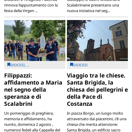
rinnova l’appuntamento con la
Scalabriniane presentano una
festa della Virgen ...
nuova iniziativa nel seg...
DIOCESI, ...
DIOCESI
Filippazzi:
Viaggio tra le chiese.
affidamento a Maria
Santa Brigida, la
nel segno della
chiesa dei pellegrini e
speranza e di
della Pace di
Scalabrini
Costanza
Un pomeriggio di preghiera,
In piazza Borgo, un luogo molto
memoria e affidamento, ha
attraversato dai piacentini, c’è una
riunito, domenica 2 agosto ,
chiesa che merita attenzione:
numerosi fedeli alla Cappella del
Santa Brigida, un edificio sacro