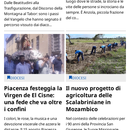
luogo dove le strade, la storia e le
Dalle Beatitudini alla
vite delle persone si incrociano da
Trasfigurazione, dal Discorso della
sempre. È Anzola, piccola frazione
Montagna al Tabor: sono i passi
del co...
del Vangelo che hanno segnato il
percorso vissuto dai diaco...
DIOCESI
DIOCESI
Piacenza festeggia la
Il nuovo progetto di
Virgen de El Cisne:
agricoltura delle
una fede che va oltre
Scalabriniane in
i confini
Mozambico
I colori, le rose, la musica e una
Nel contesto delle celebrazioni per
devozione viscerale che azzera le
i 90 anni della Provincia San
distanze. Il 15 agosto Piacenza
Giuseppe, le Suore Missionarie