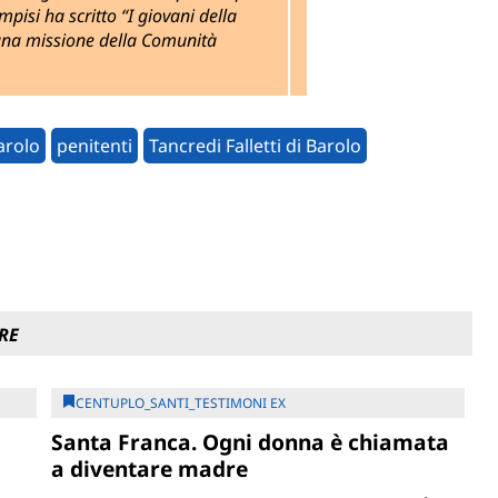
isi ha scritto “I giovani della
in una missione della Comunità
Barolo
penitenti
Tancredi Falletti di Barolo
RE
CENTUPLO_SANTI_TESTIMONI EX
Santa Franca. Ogni donna è chiamata
a diventare madre