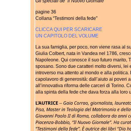
Gli speciali de “il Nuovo Giornale”
pagine 36
Collana “Testimoni della fede”
CLICCA QUI PER SCARICARE
UN CAPITOLO DEL VOLUME
La sua famiglia, per poco, non viene rasa al s
Giulia Colbert, nata in Vandea nel 1786, cresce
Napoleone. Qui conosce il suo futuro marito, Ta
sposano. Sono due caratteri molto diversi, lei e
introverso ma attento al mondo e alla politica
capolavoro di generosità: dall’aiuto ai poveri a
all’innovativa riforma delle carceri di Torino.
alla spinta della fede che dava forza alla loro 
L’AUTRICE
Gaia Corrao, giornalista, laureata
–
Pisa, Master in Teologia del Matrimonio e della 
Giovanni Paolo II di Roma, collabora da anni co
Piacenza-Bobbio, “Il Nuovo Giornale”. Ha curato
“Testimoni della fede”. È autrice dei libri “Dio h