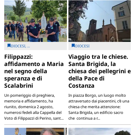
DIOCESI, ...
DIOCESI
Filippazzi:
Viaggio tra le chiese.
affidamento a Maria
Santa Brigida, la
nel segno della
chiesa dei pellegrini e
speranza e di
della Pace di
Scalabrini
Costanza
Un pomeriggio di preghiera,
In piazza Borgo, un luogo molto
memoria e affidamento, ha
attraversato dai piacentini, c’è una
riunito, domenica 2 agosto,
chiesa che merita attenzione:
numerosi fedeli alla Cappella del
Santa Brigida, un edificio sacro
Voto di Filippazzi di Perino, sant...
che continua a r...