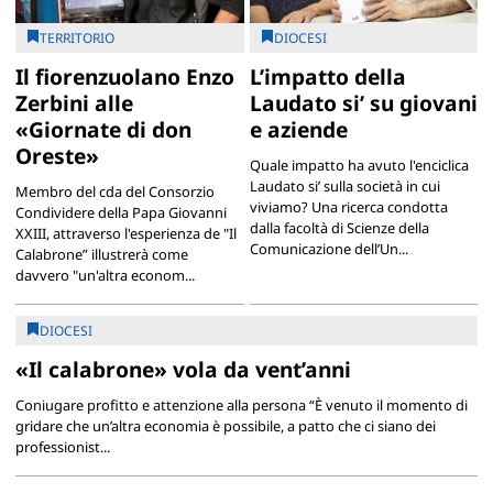
TERRITORIO
DIOCESI
Il fiorenzuolano Enzo
L’impatto della
Zerbini alle
Laudato si’ su giovani
«Giornate di don
e aziende
Oreste»
Quale impatto ha avuto l'enciclica
Laudato si’ sulla società in cui
Membro del cda del Consorzio
viviamo? Una ricerca condotta
Condividere della Papa Giovanni
dalla facoltà di Scienze della
XXIII, attraverso l'esperienza de "Il
Comunicazione dell’Un...
Calabrone” illustrerà come
davvero "un'altra econom...
DIOCESI
«Il calabrone» vola da vent’anni
Coniugare profitto e attenzione alla persona “È venuto il momento di
gridare che un’altra economia è possibile, a patto che ci siano dei
professionist...