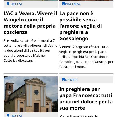
DIOCESI
PIACENZA
L’AC a Veano. Vivere il
La pace non è
Vangelo come il
possibile senza
motore della propria
l’amore: veglia di
coscienza
preghiera a
Gossolengo
Si è svolta sabato 6 e domenica 7
settembre a villa Alberoni di Veano
V enerdi 29 agosto c’è stata una
la due giorni di Spiritualità per
veglia di preghiera per la pace
adulti proposta dall’Azione
nella parrocchia San Quintino in
Cattolica diocesan...
Gossolengo, pace per l’Ucraina, per
Gaza, per il mon...
DIOCESI
In preghiera per
papa Francesco: tutti
uniti nel dolore per la
sua morte
DIOCESI
Martedì sera, 22 aprile, la