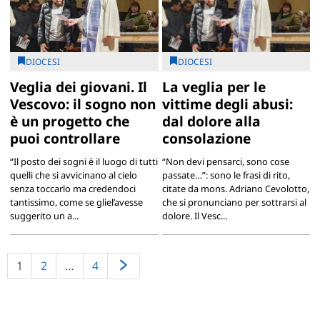
DIOCESI
DIOCESI
Veglia dei giovani. Il
La veglia per le
Vescovo: il sogno non
vittime degli abusi:
è un progetto che
dal dolore alla
puoi controllare
consolazione
“Il posto dei sogni è il luogo di tutti
“Non devi pensarci, sono cose
quelli che si avvicinano al cielo
passate…”: sono le frasi di rito,
senza toccarlo ma credendoci
citate da mons. Adriano Cevolotto,
tantissimo, come se gliel’avesse
che si pronunciano per sottrarsi al
suggerito un a...
dolore. Il Vesc...
1
2
…
4