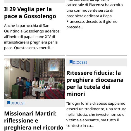
cattedrale di Piacenza ha accolto
Il 29 Veglia per la
una commovente serata di
pace a Gossolengo
preghiera dedicata a Papa
Francesco, deceduto il giorno
Anche la parrocchia di San
precede...
Quintino a Gossolengo aderisce
all'invito di papa Leone XIV di
intensificare la preghiera per la
pace. Questa sera, venerdì...
DIOCESI
Ritessere fiducia: la
preghiera diocesana
per la tutela dei
minori
DIOCESI
“In ogni forma di abuso sappiamo
esserci un tradimento, una rottura
Missionari Martiri:
nella fiducia, che investe non solo
riflessione e
vittima e abusante, ma tutto il
contesto in cu...
preghiera nel ricordo