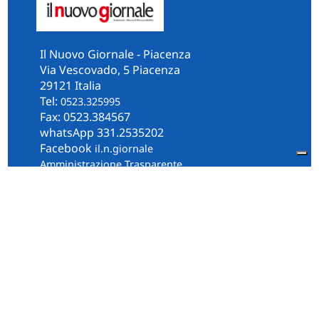
Il Nuovo Giornale - Piacenza
Via Vescovado, 5 Piacenza
29121 Italia
Tel:
0523.325995
Fax: 0523.384567
whatsApp 331.2535202
Facebook
il.n.giornale
Amministrazione Trasparente
Piacenza
Diocesi
Cultura e Società
Territorio
Persone e Storie
Chi Siamo
Contatti