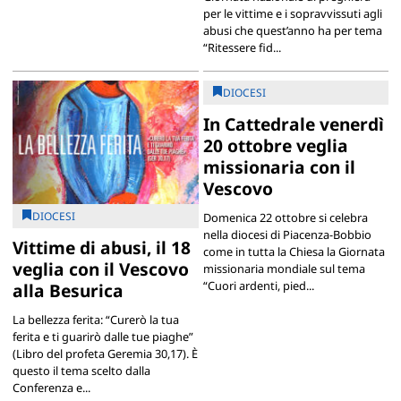
per le vittime e i sopravvissuti agli
abusi che quest’anno ha per tema
“Ritessere fid...
DIOCESI
In Cattedrale venerdì
20 ottobre veglia
missionaria con il
Vescovo
DIOCESI
Domenica 22 ottobre si celebra
nella diocesi di Piacenza-Bobbio
Vittime di abusi, il 18
come in tutta la Chiesa la Giornata
veglia con il Vescovo
missionaria mondiale sul tema
“Cuori ardenti, pied...
alla Besurica
La bellezza ferita: “Curerò la tua
ferita e ti guarirò dalle tue piaghe”
(Libro del profeta Geremia 30,17). È
questo il tema scelto dalla
Conferenza e...