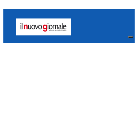
Il Nuovo Giornale - Piacenza
Via Vescovado, 5 Piacenza
29121 Italia
Tel:
0523.325995
Fax: 0523.384567
whatsApp 331.2535202
Facebook
il.n.giornale
Amministrazione Trasparente
Piacenza
Diocesi
Cultura e Società
Territorio