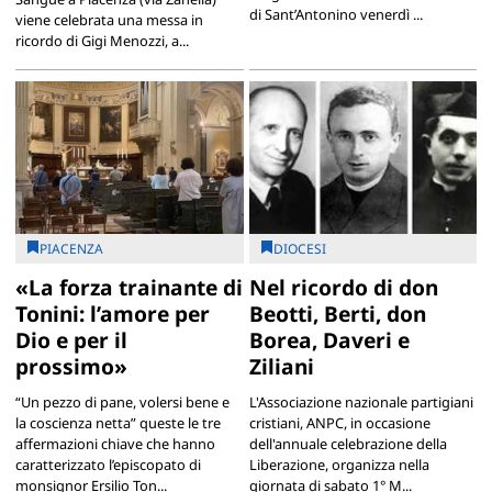
di Sant’Antonino venerdì ...
viene celebrata una messa in
ricordo di Gigi Menozzi, a...
PIACENZA
DIOCESI
«La forza trainante di
Nel ricordo di don
Tonini: l’amore per
Beotti, Berti, don
Dio e per il
Borea, Daveri e
prossimo»
Ziliani
“Un pezzo di pane, volersi bene e
L'Associazione nazionale partigiani
la coscienza netta” queste le tre
cristiani, ANPC, in occasione
affermazioni chiave che hanno
dell'annuale celebrazione della
caratterizzato l’episcopato di
Liberazione, organizza nella
monsignor Ersilio Ton...
giornata di sabato 1° M...