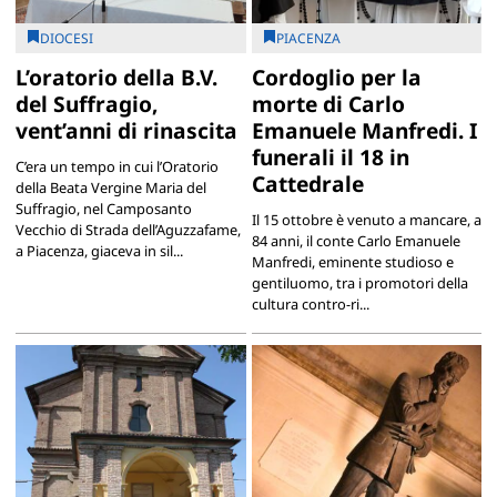
DIOCESI
PIACENZA
L’oratorio della B.V.
Cordoglio per la
del Suffragio,
morte di Carlo
vent’anni di rinascita
Emanuele Manfredi. I
funerali il 18 in
C’era un tempo in cui l’Oratorio
Cattedrale
della Beata Vergine Maria del
Suffragio, nel Camposanto
Il 15 ottobre è venuto a mancare, a
Vecchio di Strada dell’Aguzzafame,
84 anni, il conte Carlo Emanuele
a Piacenza, giaceva in sil...
Manfredi, eminente studioso e
gentiluomo, tra i promotori della
cultura contro-ri...