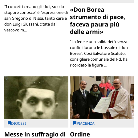
“I concetti creano gli idoli, solo lo
«Don Borea
stupore conosce” è l’espressione di
strumento di pace,
san Gregorio di Nissa, tanto cara a
faceva paura più
don Luigi Giussani, citata dal
vescovo m...
delle armi»
“La fede e una solidarietà senza
confini furono le bussole di don
Borea”. Così Salvatore Scafuto,
consigliere comunale del Pd, ha
ricordato la figura ...
DIOCESI
PIACENZA
Messe in suffragio di
Ordine