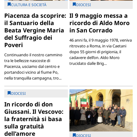
CULTURA E SOCIETÀ
DIOCESI
Piacenza da scoprire:
Il 9 maggio messa a
il Santuario della
ricordo di Aldo Moro
Beata Vergine Maria
in San Corrado
del Suffragio dei
46 anni fa, il 9 maggio 1978, veniva
Poveri
ritrovato a Roma, in via Caetani
dopo 55 giorni di prigionia, il
Continuando il nostro cammino
cadavere dell’on. Aldo Moro
tra le bellezze nascoste di
trucidato dalle Brig...
Piacenza, usciamo dal centro e
portandoci vicino al fiume Po,
nella tranquilla campagna, tro...
DIOCESI
In ricordo di don
Giussani. Il Vescovo:
la fraternità si basa
sulla gratuità
dell’amore
DIOCESI