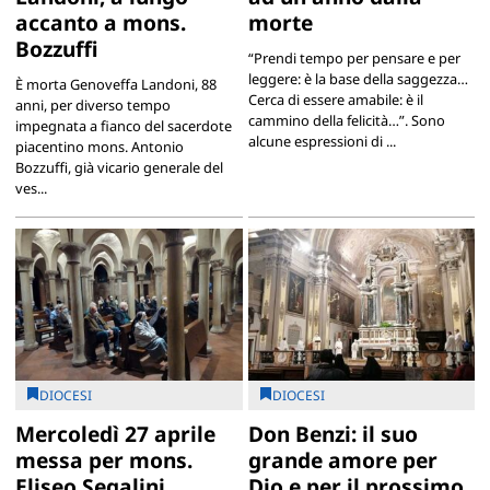
accanto a mons.
morte
Bozzuffi
“Prendi tempo per pensare e per
leggere: è la base della saggezza…
È morta Genoveffa Landoni, 88
Cerca di essere amabile: è il
anni, per diverso tempo
cammino della felicità…”. Sono
impegnata a fianco del sacerdote
alcune espressioni di ...
piacentino mons. Antonio
Bozzuffi, già vicario generale del
ves...
DIOCESI
DIOCESI
Mercoledì 27 aprile
Don Benzi: il suo
messa per mons.
grande amore per
Eliseo Segalini
Dio e per il prossimo