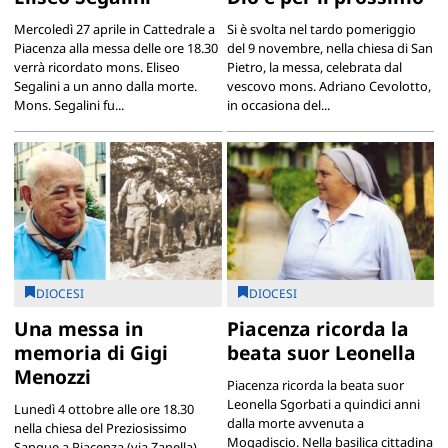
Mercoledì 27 aprile in Cattedrale a
Si è svolta nel tardo pomeriggio
Piacenza alla messa delle ore 18.30
del 9 novembre, nella chiesa di San
verrà ricordato mons. Eliseo
Pietro, la messa, celebrata dal
Segalini a un anno dalla morte.
vescovo mons. Adriano Cevolotto,
Mons. Segalini fu...
in occasiona del...
DIOCESI
DIOCESI
Una messa in
Piacenza ricorda la
memoria di Gigi
beata suor Leonella
Menozzi
Piacenza ricorda la beata suor
Leonella Sgorbati a quindici anni
Lunedì 4 ottobre alle ore 18.30
dalla morte avvenuta a
nella chiesa del Preziosissimo
Mogadiscio. Nella basilica cittadina
Sangue a Piacenza (via Zanella)