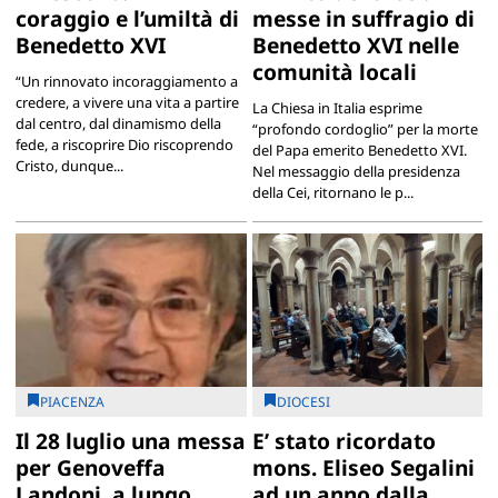
coraggio e l’umiltà di
messe in suffragio di
Benedetto XVI
Benedetto XVI nelle
comunità locali
“Un rinnovato incoraggiamento a
credere, a vivere una vita a partire
La Chiesa in Italia esprime
dal centro, dal dinamismo della
“profondo cordoglio” per la morte
fede, a riscoprire Dio riscoprendo
del Papa emerito Benedetto XVI.
Cristo, dunque...
Nel messaggio della presidenza
della Cei, ritornano le p...
PIACENZA
DIOCESI
Il 28 luglio una messa
E’ stato ricordato
per Genoveffa
mons. Eliseo Segalini
Landoni, a lungo
ad un anno dalla