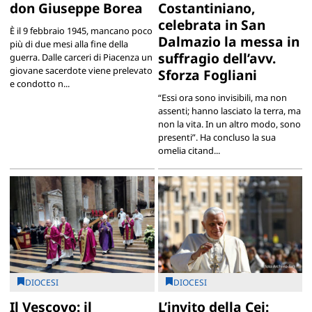
don Giuseppe Borea
Costantiniano,
celebrata in San
È il 9 febbraio 1945, mancano poco
Dalmazio la messa in
più di due mesi alla fine della
suffragio dell’avv.
guerra. Dalle carceri di Piacenza un
giovane sacerdote viene prelevato
Sforza Fogliani
e condotto n...
“Essi ora sono invisibili, ma non
assenti; hanno lasciato la terra, ma
non la vita. In un altro modo, sono
presenti”. Ha concluso la sua
omelia citand...
DIOCESI
DIOCESI
Il Vescovo: il
L’invito della Cei: