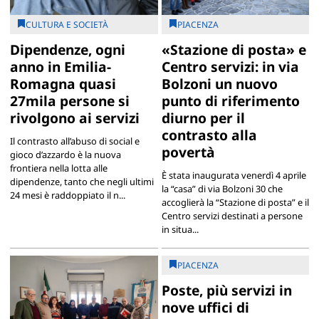
CULTURA E SOCIETÀ
PIACENZA
Dipendenze, ogni
«Stazione di posta» e
anno in Emilia-
Centro servizi: in via
Romagna quasi
Bolzoni un nuovo
27mila persone si
punto di riferimento
rivolgono ai servizi
diurno per il
contrasto alla
Il contrasto all’abuso di social e
povertà
gioco d’azzardo è la nuova
frontiera nella lotta alle
È stata inaugurata venerdì 4 aprile
dipendenze, tanto che negli ultimi
la “casa” di via Bolzoni 30 che
24 mesi è raddoppiato il n...
accoglierà la “Stazione di posta” e il
Centro servizi destinati a persone
in situa...
PIACENZA
Poste, più servizi in
nove uffici di