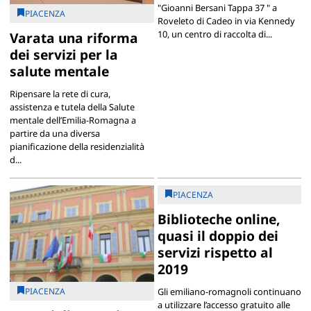
"Gioanni Bersani Tappa 37 " a
PIACENZA
Roveleto di Cadeo in via Kennedy
10, un centro di raccolta di...
Varata una riforma
dei servizi per la
salute mentale
Ripensare la rete di cura,
assistenza e tutela della Salute
mentale dell’Emilia-Romagna a
partire da una diversa
pianificazione della residenzialità
d...
PIACENZA
Biblioteche online,
quasi il doppio dei
servizi rispetto al
2019
PIACENZA
Gli emiliano-romagnoli continuano
a utilizzare l’accesso gratuito alle