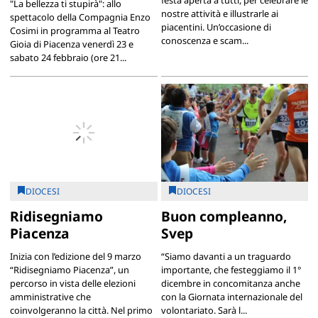
"La bellezza ti stupirà": allo
nostre attività e illustrarle ai
spettacolo della Compagnia Enzo
piacentini. Un’occasione di
Cosimi in programma al Teatro
conoscenza e scam...
Gioia di Piacenza venerdì 23 e
sabato 24 febbraio (ore 21...
DIOCESI
DIOCESI
Ridisegniamo
Buon compleanno,
Piacenza
Svep
Inizia con l’edizione del 9 marzo
“Siamo davanti a un traguardo
“Ridisegniamo Piacenza”, un
importante, che festeggiamo il 1°
percorso in vista delle elezioni
dicembre in concomitanza anche
amministrative che
con la Giornata internazionale del
coinvolgeranno la città. Nel primo
volontariato. Sarà l...