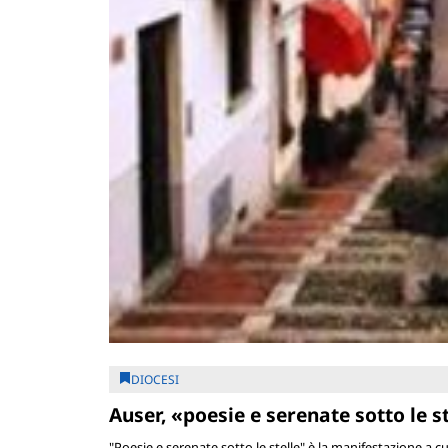
DIOCESI
Auser, «poesie e serenate sotto le s
"Poesie e serenate sotto le stelle" è la manifestazione a 