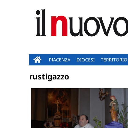
PIACENZA
DIOCESI
TERRITORIO
rustigazzo