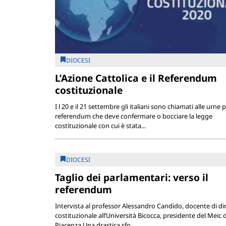
DIOCESI
L’Azione Cattolica e il Referendum
costituzionale
I l 20 e il 21 settembre gli italiani sono chiamati alle urne pe
referendum che deve confermare o bocciare la legge
costituzionale con cui è stata...
DIOCESI
Taglio dei parlamentari: verso il
referendum
Intervista al professor Alessandro Candido, docente di dir
costituzionale all’Università Bicocca, presidente del Meic d
Piacenza Una drastica sfo...