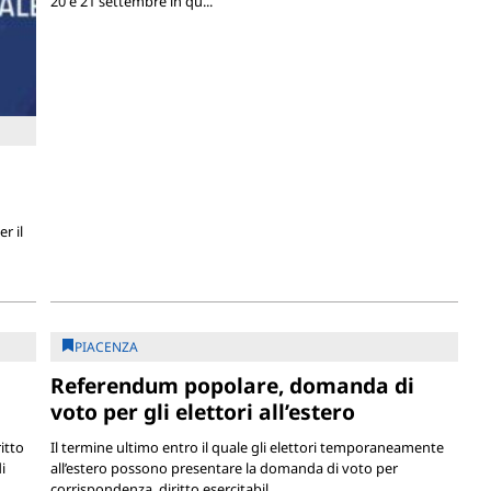
20 e 21 settembre in qu...
r il
PIACENZA
Referendum popolare, domanda di
voto per gli elettori all’estero
itto
Il termine ultimo entro il quale gli elettori temporaneamente
i
all’estero possono presentare la domanda di voto per
corrispondenza, diritto esercitabil...