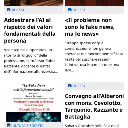
DIOCESI
DIOCESI
Addestrare l’AI al
«Il problema non
rispetto dei valori
sono le fake news,
fondamentali della
ma le news»
persona
“Troppo spesso oggi la
comunicazione non genera
Vede segnali di speranza, un
speranza ma rancore, semplifica la
ritorno di “orgoglio" della
realtà per suscitare reazioni
professione, il professor Ruben
istintive, usa le parole come una
Razzante, docente di diritto
lam...
dell’informazione all’università...
DIOCESI, ...
Convegno all’Alberoni
con mons. Cevolotto,
Tarquinio, Razzante e
Battaglia
CULTURA E SOCIETÀ
Sabato 2 ottobre nella Sala degli