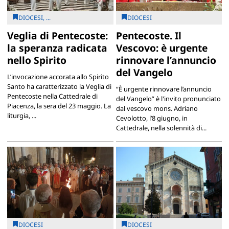
DIOCESI, ...
DIOCESI
Veglia di Pentecoste:
Pentecoste. Il
la speranza radicata
Vescovo: è urgente
nello Spirito
rinnovare l’annuncio
del Vangelo
L’invocazione accorata allo Spirito
Santo ha caratterizzato la Veglia di
“È urgente rinnovare l’annuncio
Pentecoste nella Cattedrale di
del Vangelo” è l'invito pronunciato
Piacenza, la sera del 23 maggio. La
dal vescovo mons. Adriano
liturgia, ...
Cevolotto, l’8 giugno, in
Cattedrale, nella solennità di...
DIOCESI
DIOCESI