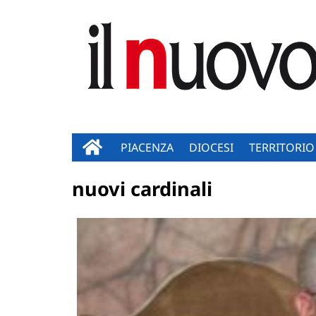
PIACENZA
DIOCESI
TERRITORIO
nuovi cardinali