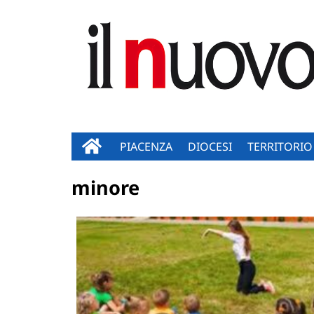
PIACENZA
DIOCESI
TERRITORIO
minore