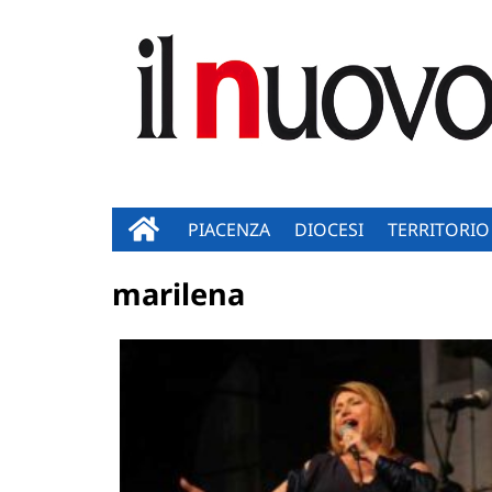
PIACENZA
DIOCESI
TERRITORIO
marilena