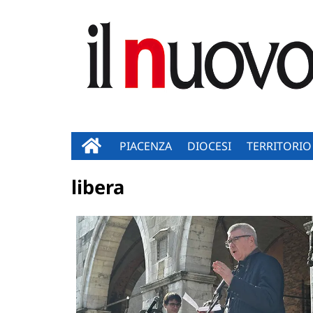
PIACENZA
DIOCESI
TERRITORIO
libera