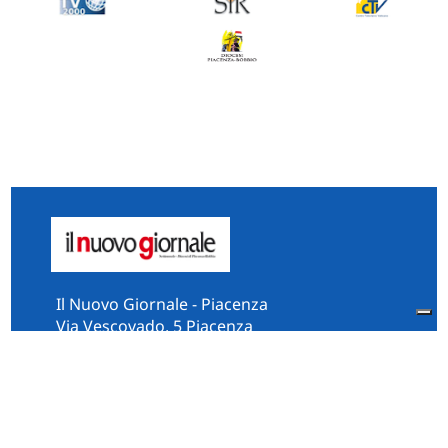
Il Nuovo Giornale - Piacenza
Via Vescovado, 5 Piacenza
29121 Italia
Tel:
0523.325995
Fax: 0523.384567
whatsApp 331.2535202
Facebook
il.n.giornale