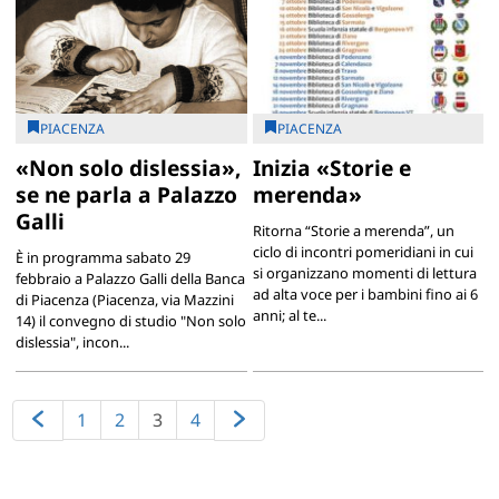
PIACENZA
PIACENZA
«Non solo dislessia»,
Inizia «Storie e
se ne parla a Palazzo
merenda»
Galli
Ritorna “Storie a merenda”, un
ciclo di incontri pomeridiani in cui
È in programma sabato 29
si organizzano momenti di lettura
febbraio a Palazzo Galli della Banca
ad alta voce per i bambini fino ai 6
di Piacenza (Piacenza, via Mazzini
anni; al te...
14) il convegno di studio "Non solo
dislessia", incon...
1
2
3
4