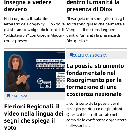
insegna a vedere
dentro l’umanità la
davvero
presenza di Dio»
Ha inaugurato il "salottino”
“Il Vangelo non sono gli scritti, gli
letterario del Longevity Hub - dove
scritti sono quello che permette al
già si stanno svolgendo incontri di
Vangelo di esistere. Leggere
"biblioterapia” con Giorgia Maggi -
dentro l’umanità la presenza di
con la presen...
Dio: quello è i...
CULTURA E SOCIETÀ
La poesia strumento
fondamentale nel
Risorgimento per la
formazione di una
coscienza nazionale
PIACENZA
Il contributo della poesia per il
Elezioni Regionali, il
risveglio patriottico degli italiani.
video nella lingua dei
Questo il tema affrontato nel
segni che spiega il
corso della conferenza organizzata
dall’Associaz...
voto