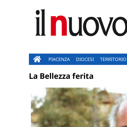
PIACENZA
DIOCESI
TERRITORIO
La Bellezza ferita