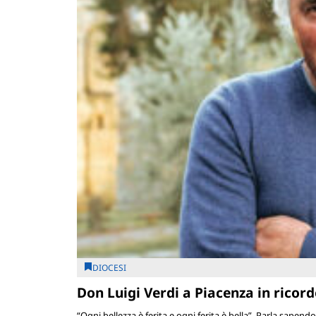
DIOCESI
Don Luigi Verdi a Piacenza in ricord
“Ogni bellezza è ferita e ogni ferita è bella”. Parla sapendo