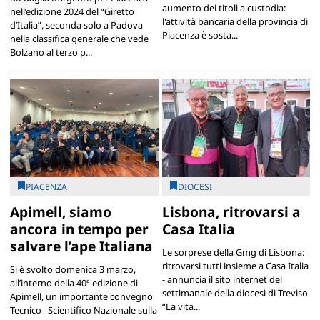
aumento dei titoli a custodia:
nell’edizione 2024 del “Giretto
l'attività bancaria della provincia di
d’Italia”, seconda solo a Padova
Piacenza è sosta...
nella classifica generale che vede
Bolzano al terzo p...
PIACENZA
DIOCESI
Apimell, siamo
Lisbona, ritrovarsi a
ancora in tempo per
Casa Italia
salvare l’ape Italiana
Le sorprese della Gmg di Lisbona:
ritrovarsi tutti insieme a Casa Italia
Si è svolto domenica 3 marzo,
- annuncia il sito internet del
all’interno della 40ª edizione di
settimanale della diocesi di Treviso
Apimell, un importante convegno
“La vita...
Tecnico –Scientifico Nazionale sulla