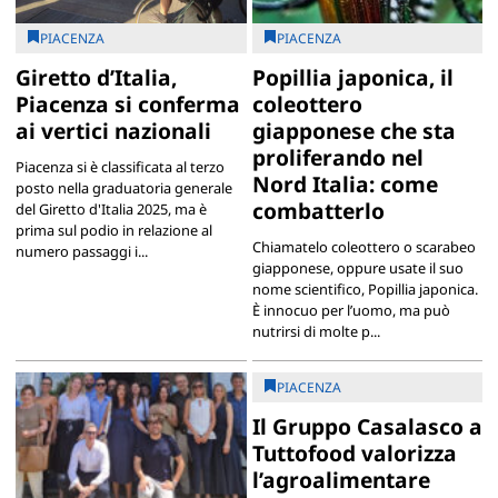
PIACENZA
PIACENZA
Giretto d’Italia,
Popillia japonica, il
Piacenza si conferma
coleottero
ai vertici nazionali
giapponese che sta
proliferando nel
Piacenza si è classificata al terzo
Nord Italia: come
posto nella graduatoria generale
combatterlo
del Giretto d'Italia 2025, ma è
prima sul podio in relazione al
Chiamatelo coleottero o scarabeo
numero passaggi i...
giapponese, oppure usate il suo
nome scientifico, Popillia japonica.
È innocuo per l’uomo, ma può
nutrirsi di molte p...
PIACENZA
Il Gruppo Casalasco a
Tuttofood valorizza
l’agroalimentare