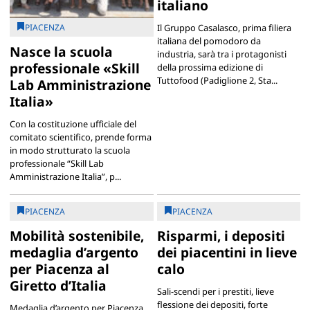
italiano
PIACENZA
Il Gruppo Casalasco, prima filiera
italiana del pomodoro da
Nasce la scuola
industria, sarà tra i protagonisti
professionale «Skill
della prossima edizione di
Tuttofood (Padiglione 2, Sta...
Lab Amministrazione
Italia»
Con la costituzione ufficiale del
comitato scientifico, prende forma
in modo strutturato la scuola
professionale “Skill Lab
Amministrazione Italia”, p...
PIACENZA
PIACENZA
Mobilità sostenibile,
Risparmi, i depositi
medaglia d’argento
dei piacentini in lieve
per Piacenza al
calo
Giretto d’Italia
Sali-scendi per i prestiti, lieve
flessione dei depositi, forte
Medaglia d’argento per Piacenza