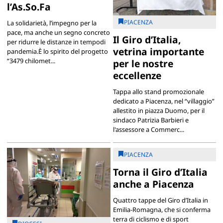
l’As.So.Fa
PIACENZA
La solidarietà, l’impegno per la
pace, ma anche un segno concreto
Il Giro d’Italia,
per ridurre le distanze in tempodi
vetrina importante
pandemia.È lo spirito del progetto
“3479 chilomet...
per le nostre
eccellenze
Tappa allo stand promozionale
dedicato a Piacenza, nel “villaggio”
allestito in piazza Duomo, per il
sindaco Patrizia Barbieri e
l'assessore a Commerc...
PIACENZA
Torna il Giro d’Italia
anche a Piacenza
Quattro tappe del Giro d’Italia in
Emilia-Romagna, che si conferma
terra di ciclismo e di sport