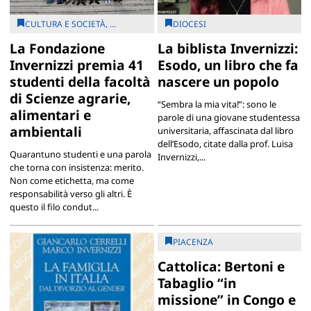
CULTURA E SOCIETÀ, ...
DIOCESI
La Fondazione
La biblista Invernizzi:
Invernizzi premia 41
Esodo, un libro che fa
studenti della facoltà
nascere un popolo
di Scienze agrarie,
“Sembra la mia vita!”: sono le
alimentari e
parole di una giovane studentessa
ambientali
universitaria, affascinata dal libro
dell’Esodo, citate dalla prof. Luisa
Quarantuno studenti e una parola
Invernizzi,...
che torna con insistenza: merito.
Non come etichetta, ma come
responsabilità verso gli altri. È
questo il filo condut...
PIACENZA
Cattolica: Bertoni e
Tabaglio “in
missione” in Congo e