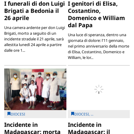
I funerali di don Luigi
I genitori di Elisa,
Brigati a Bedonia il
Costantino,
26 aprile
Domenico e William
dal Papa
Una camera ardente per don Luigi
Brigati, morto a seguito di un
Una luce di speranza, dentro una
incidente stradale il 21 aprile, sarà
giornata di dolore: l'11 gennaio,
allestita lunedì 24 aprile a partire
nel primo anniversario della morte
dalle ore 1...
di Elisa, Costantino, Domenico e
William, le lor...
DIOCESI
DIOCESI, ...
Incidente in
Incidente in
Madagascar: morta
Madagascar: il