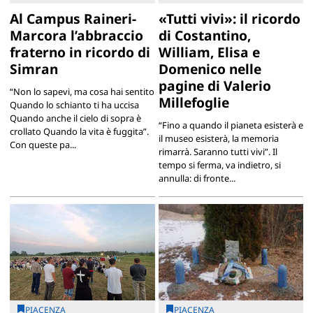
Al Campus Raineri-
«Tutti vivi»: il ricordo
Marcora l’abbraccio
di Costantino,
fraterno in ricordo di
William, Elisa e
Simran
Domenico nelle
pagine di Valerio
“Non lo sapevi, ma cosa hai sentito
Millefoglie
Quando lo schianto ti ha uccisa
Quando anche il cielo di sopra è
“Fino a quando il pianeta esisterà e
crollato Quando la vita è fuggita”.
il museo esisterà, la memoria
Con queste pa...
rimarrà. Saranno tutti vivi”. Il
tempo si ferma, va indietro, si
annulla: di fronte...
PIACENZA
PIACENZA