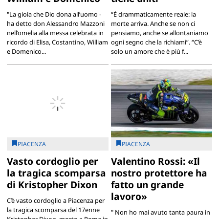
"La gioia che Dio dona all’uomo -
“È drammaticamente reale: la
ha detto don Alessandro Mazzoni
morte arriva. Anche se non ci
nell’omelia alla messa celebrata in
pensiamo, anche se allontaniamo
ricordo di Elisa, Costantino, William
ogni segno che la richiami”. “C’è
e Domenico...
solo un amore che è più f...
PIACENZA
PIACENZA
Vasto cordoglio per
Valentino Rossi: «Il
la tragica scomparsa
nostro protettore ha
di Kristopher Dixon
fatto un grande
lavoro»
C’è vasto cordoglio a Piacenza per
la tragica scomparsa del 17enne
" Non ho mai avuto tanta paura in
Kristopher Dixon, morto a Roma in