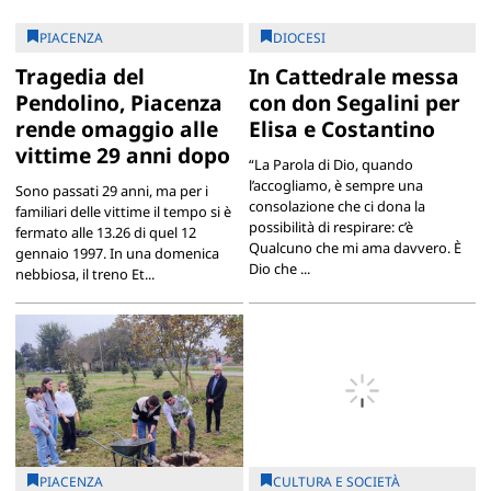
PIACENZA
DIOCESI
Tragedia del
In Cattedrale messa
Pendolino, Piacenza
con don Segalini per
rende omaggio alle
Elisa e Costantino
vittime 29 anni dopo
“La Parola di Dio, quando
l’accogliamo, è sempre una
Sono passati 29 anni, ma per i
consolazione che ci dona la
familiari delle vittime il tempo si è
possibilità di respirare: c’è
fermato alle 13.26 di quel 12
Qualcuno che mi ama davvero. È
gennaio 1997. In una domenica
Dio che ...
nebbiosa, il treno Et...
PIACENZA
CULTURA E SOCIETÀ