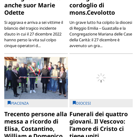
anche suor Marie
cordoglio di
Odette
mons.Cevolotto
Si aggrava e arriva a sei vittime il
Un grave lutto ha colpito la diocesi
bilancio del tragico incidente
di Reggio Emilia – Guastalla e la
d’auto in cui il 27 dicembre 2022
Congregazione Mariana delle Case
hanno perso la vita sul colpo
della Carità: il 27 dicembre è
cinque operatori d...
avvenuto un gra...
PIACENZA
DIOCESI
Trecento persone alla
Funerali dei quattro
messa a ricordo di
giovani. Il Vescovo:
Elisa, Costantino,
l’amore di Cristo ci
William e Domenico
tiene uniti