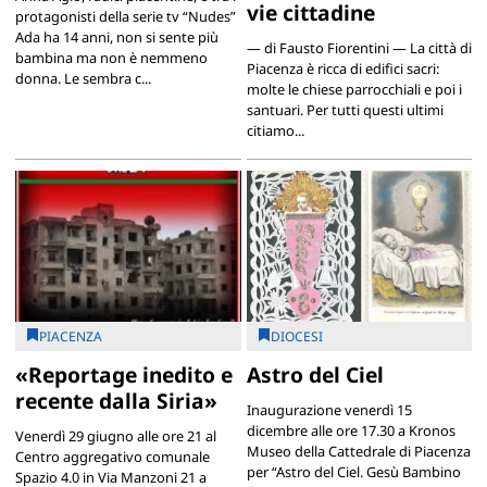
vie cittadine
protagonisti della serie tv “Nudes”
Ada ha 14 anni, non si sente più
— di Fausto Fiorentini — La città di
bambina ma non è nemmeno
Piacenza è ricca di edifici sacri:
donna. Le sembra c...
molte le chiese parrocchiali e poi i
santuari. Per tutti questi ultimi
citiamo...
PIACENZA
DIOCESI
«Reportage inedito e
Astro del Ciel
recente dalla Siria»
Inaugurazione venerdì 15
dicembre alle ore 17.30 a Kronos
Venerdì 29 giugno alle ore 21 al
Museo della Cattedrale di Piacenza
Centro aggregativo comunale
per “Astro del Ciel. Gesù Bambino
Spazio 4.0 in Via Manzoni 21 a