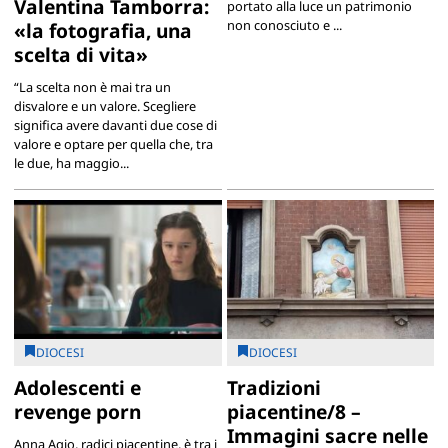
Valentina Tamborra:
portato alla luce un patrimonio
non conosciuto e ...
«la fotografia, una
scelta di vita»
“La scelta non è mai tra un
disvalore e un valore. Scegliere
significa avere davanti due cose di
valore e optare per quella che, tra
le due, ha maggio...
DIOCESI
DIOCESI
Adolescenti e
Tradizioni
revenge porn
piacentine/8 –
Immagini sacre nelle
Anna Agio, radici piacentine, è tra i