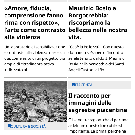
«Amore, fiducia,
Maurizio Bosio a
comprensione fanno
Borgotrebbia:
rima con rispetto»,
riscopriamo la
l’arte come contrasto
bellezza nella nostra
alla violenza
vita.
Un laboratorio di sensibilizzazione
“Cos’è la Bellezza?”. Con questa
e contrasto alla violenza: nasce da
domanda si è aperto l’incontro
qui, come esito di un progetto più
serale tenuto dal dott. Maurizio
ampio di cittadinanza attiva
Bosio nella parrocchia dei Santi
indirizzato al...
Angeli Custodi di Bo...
PIACENZA
Il racconto per
immagini delle
sagrestie piacentine
C i sono tre ragioni che ci portano
a definire questo libro utile ed
CULTURA E SOCIETÀ
importante. La prima: perché ha