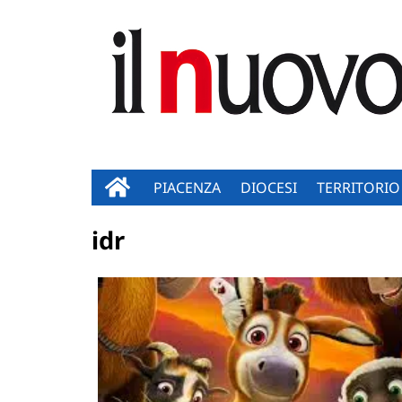
PIACENZA
DIOCESI
TERRITORIO
idr