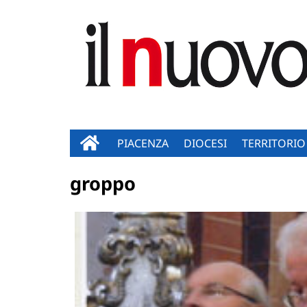
PIACENZA
DIOCESI
TERRITORIO
groppo