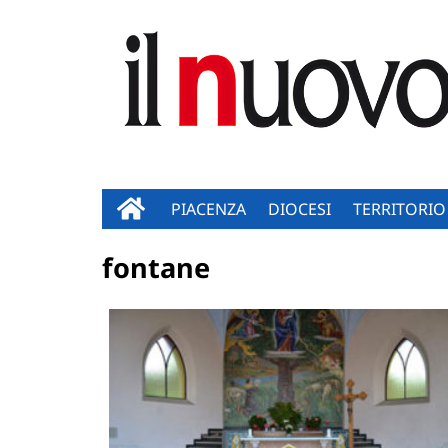
PIACENZA
DIOCESI
TERRITORIO
fontane