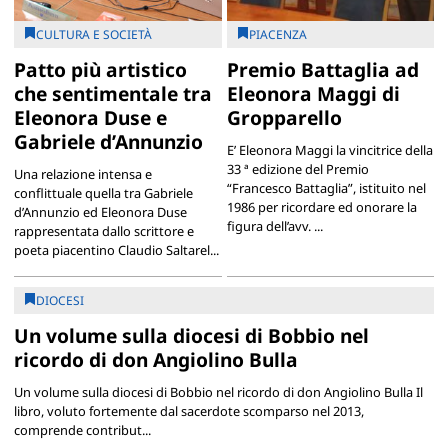
CULTURA E SOCIETÀ
PIACENZA
Patto più artistico
Premio Battaglia ad
che sentimentale tra
Eleonora Maggi di
Eleonora Duse e
Gropparello
Gabriele d’Annunzio
E’ Eleonora Maggi la vincitrice della
33 ª edizione del Premio
Una relazione intensa e
“Francesco Battaglia”, istituito nel
conflittuale quella tra Gabriele
1986 per ricordare ed onorare la
d’Annunzio ed Eleonora Duse
figura dell’avv. ...
rappresentata dallo scrittore e
poeta piacentino Claudio Saltarel...
DIOCESI
Un volume sulla diocesi di Bobbio nel
ricordo di don Angiolino Bulla
Un volume sulla diocesi di Bobbio nel ricordo di don Angiolino Bulla Il
libro, voluto fortemente dal sacerdote scomparso nel 2013,
comprende contribut...