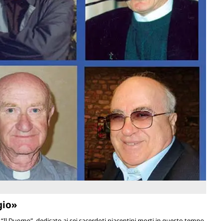
gio»
a “Il Duomo”, dedicato ai sei sacerdoti piacentini morti in questo tempo