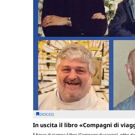
DIOCESI
In uscita il libro «Compagni di viag
È fresco di stampa il libro “Compagni di viaggio”, edito d