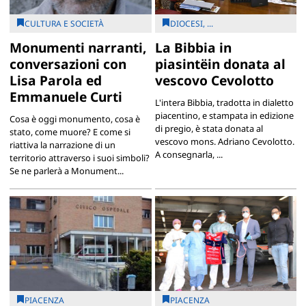
CULTURA E SOCIETÀ
DIOCESI, ...
Monumenti narranti,
La Bibbia in
conversazioni con
piasintëin donata al
Lisa Parola ed
vescovo Cevolotto
Emmanuele Curti
L'intera Bibbia, tradotta in dialetto
piacentino, e stampata in edizione
Cosa è oggi monumento, cosa è
di pregio, è stata donata al
stato, come muore? E come si
vescovo mons. Adriano Cevolotto.
riattiva la narrazione di un
A consegnarla, ...
territorio attraverso i suoi simboli?
Se ne parlerà a Monument...
PIACENZA
PIACENZA