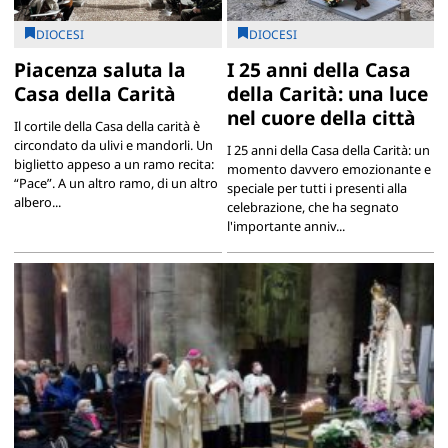
DIOCESI
DIOCESI
Piacenza saluta la
I 25 anni della Casa
Casa della Carità
della Carità: una luce
nel cuore della città
Il cortile della Casa della carità è
circondato da ulivi e mandorli. Un
I 25 anni della Casa della Carità: un
biglietto appeso a un ramo recita:
momento davvero emozionante e
“Pace”. A un altro ramo, di un altro
speciale per tutti i presenti alla
albero...
celebrazione, che ha segnato
l'importante anniv...