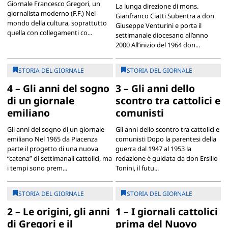
Giornale Francesco Gregori, un
La lunga direzione di mons.
giornalista moderno (F.F.) Nel
Gianfranco Ciatti Subentra a don
mondo della cultura, soprattutto
Giuseppe Venturini e porta il
quella con collegamenti co...
settimanale diocesano all’anno
2000 All’inizio del 1964 don...
STORIA DEL GIORNALE
STORIA DEL GIORNALE
4 – Gli anni del sogno
3 – Gli anni dello
di un giornale
scontro tra cattolici e
emiliano
comunisti
Gli anni del sogno di un giornale
Gli anni dello scontro tra cattolici e
emiliano Nel 1965 da Piacenza
comunisti Dopo la parentesi della
parte il progetto di una nuova
guerra dal 1947 al 1953 la
“catena” di settimanali cattolici, ma
redazione è guidata da don Ersilio
i tempi sono prem...
Tonini, il futu...
STORIA DEL GIORNALE
STORIA DEL GIORNALE
2 – Le origini, gli anni
1 – I giornali cattolici
di Gregori e il
prima del Nuovo