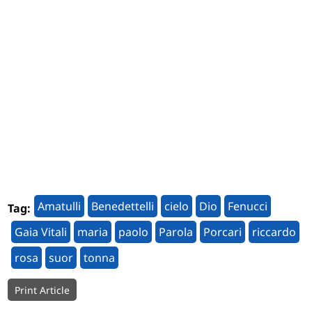
Amatulli
Benedettelli
cielo
Dio
Fenucci
Tag:
Gaia Vitali
maria
paolo
Parola
Porcari
riccardo
rosa
suor
tonna
Print Article