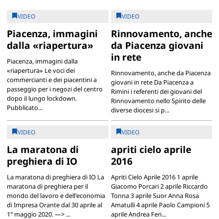
VIDEO
VIDEO
Piacenza, immagini
Rinnovamento, anche
dalla «riapertura»
da Piacenza giovani
in rete
Piacenza, immagini dalla
«riapertura» Le voci dei
Rinnovamento, anche da Piacenza
commercianti e dei piacentini a
giovani in rete Da Piacenza a
passeggio per i negozi del centro
Rimini i referenti dei giovani del
dopo il lungo lockdown.
Rinnovamento nello Spirito delle
Pubblicato...
diverse diocesi si p...
VIDEO
VIDEO
La maratona di
apriti cielo aprile
preghiera di IO
2016
La maratona di preghiera di IO La
Apriti Cielo Aprile 2016 1 aprile
maratona di preghiera per il
Giacomo Porcari 2 aprile Riccardo
mondo del lavoro e dell'economia
Tonna 3 aprile Suor Anna Rosa
di Impresa Orante dal 30 aprile al
Amatulli 4 aprile Paolo Campioni 5
1° maggio 2020. —> ...
aprile Andrea Fen...