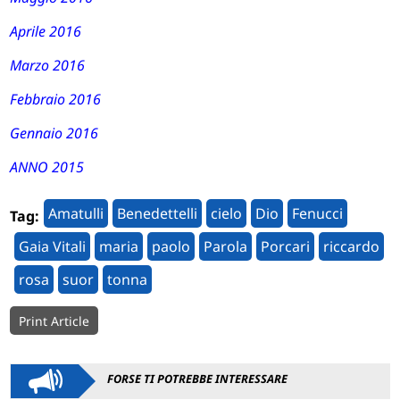
Aprile 2016
Marzo 2016
Febbraio 2016
Gennaio 2016
ANNO 2015
Amatulli
Benedettelli
cielo
Dio
Fenucci
Tag:
Gaia Vitali
maria
paolo
Parola
Porcari
riccardo
rosa
suor
tonna
Print Article
FORSE TI POTREBBE INTERESSARE